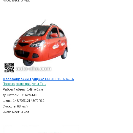
Число мест: 3 чел.
Пассажирский трицикл Fulu
FL150ZK-6A
Пассажирские трициклы Fulu
Рабочий объем: 149 куб.см
Двигатель: LX162MJ-10
Шины: 145/70R12145/70R12
Скорость: 68 км/ч
Число мест: 3 чел.