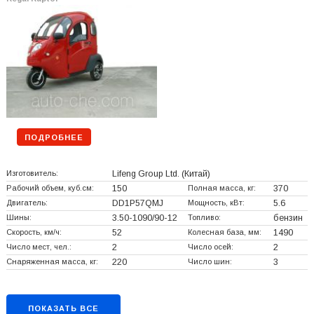
ПОДРОБНЕЕ
Изготовитель:
Lifeng Group Ltd.
(Китай)
Рабочий объем, куб.см:
150
Полная масса, кг:
370
Двигатель:
DD1P57QMJ
Мощность, кВт:
5.6
Шины:
3.50-1090/90-12
Топливо:
бензин
Скорость, км/ч:
52
Колесная база, мм:
1490
Число мест, чел.:
2
Число осей:
2
Снаряженная масса, кг:
220
Число шин:
3
ПОКАЗАТЬ ВСЕ