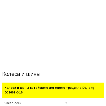
Колеса и шины
Колеса и шины китайского легкового трицикла Dajiang
DJ200ZK-10
Число осей
2