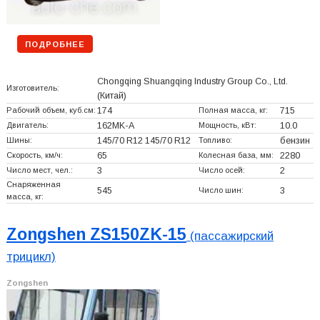
ПОДРОБНЕЕ
Chongqing Shuangqing Industry Group Co., Ltd.
Изготовитель:
(Китай)
Рабочий объем, куб.см:
174
Полная масса, кг:
715
Двигатель:
162MK-A
Мощность, кВт:
10.0
Шины:
145/70 R12 145/70 R12
Топливо:
бензин
Скорость, км/ч:
65
Колесная база, мм:
2280
Число мест, чел.:
3
Число осей:
2
Снаряженная
545
Число шин:
3
масса, кг:
Zongshen ZS150ZK-15
(пассажирский
трицикл)
Zongshen