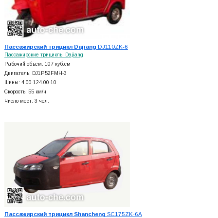
Пассажирский трицикл Dajiang
DJ110ZK-6
Пассажирские трициклы Dajiang
Рабочий объем: 107 куб.см
Двигатель: DJ1P52FMH-3
Шины: 4.00-124.00-10
Скорость: 55 км/ч
Число мест: 3 чел.
Пассажирский трицикл Shancheng
SC175ZK-6A