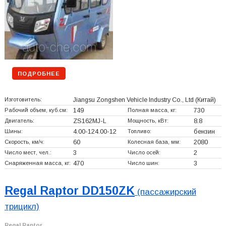
ПОДРОБНЕЕ
Изготовитель:
Jiangsu Zongshen Vehicle Industry Co., Ltd
(Китай)
Рабочий объем, куб.см:
149
Полная масса, кг:
730
Двигатель:
ZS162MJ-L
Мощность, кВт:
8.8
Шины:
4.00-124.00-12
Топливо:
бензин
Скорость, км/ч:
60
Колесная база, мм:
2080
Число мест, чел.:
3
Число осей:
2
Снаряженная масса, кг:
470
Число шин:
3
Regal Raptor DD150ZK
(пассажирский
трицикл)
Regal Raptor