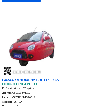
Пассажирский трицикл Fulu
FL175ZK-5A
Пассажирские трициклы Fulu
Рабочий объем: 175 куб.см
Двигатель: LX162MK-10
Шины: 145/70R12145/70R12
Скорость: 65 км/ч