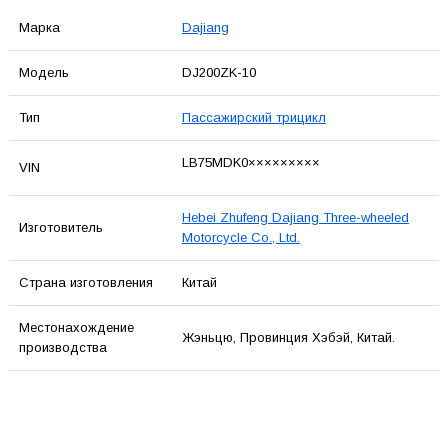
Марка
Dajiang
Модель
DJ200ZK-10
Тип
Пассажирский трицикл
LB75MDK0×××××××××
VIN
Hebei Zhufeng Dajiang Three-wheeled
Изготовитель
Motorcycle Co., Ltd.
Страна изготовления
Китай
Местонахождение
Жэньцю, Провинция Хэбэй, Китай.
производства