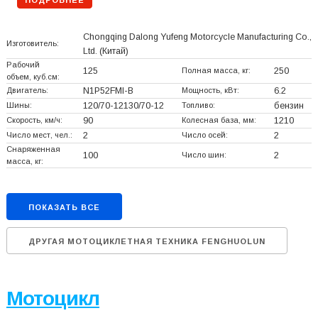
Chongqing Dalong Yufeng Motorcycle Manufacturing Co.,
Изготовитель:
Ltd.
(Китай)
Рабочий
125
Полная масса, кг:
250
объем, куб.см:
Двигатель:
N1P52FMI-B
Мощность, кВт:
6.2
Шины:
120/70-12130/70-12
Топливо:
бензин
Скорость, км/ч:
90
Колесная база, мм:
1210
Число мест, чел.:
2
Число осей:
2
Снаряженная
100
Число шин:
2
масса, кг:
ПОКАЗАТЬ ВСЕ
ДРУГАЯ МОТОЦИКЛЕТНАЯ ТЕХНИКА FENGHUOLUN
Мотоцикл