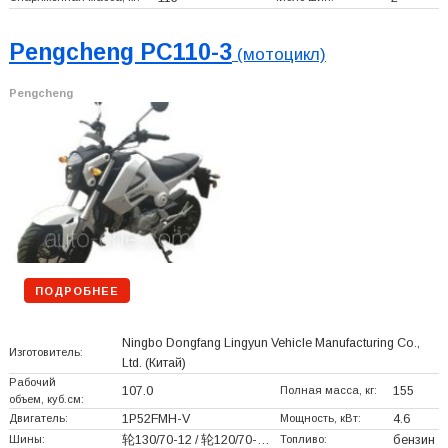
Pengcheng PC110-3
(мотоцикл)
Pengcheng
ПОДРОБНЕЕ
Ningbo Dongfang Lingyun Vehicle Manufacturing Co.,
Изготовитель:
Ltd.
(Китай)
Рабочий
107.0
Полная масса, кг:
155
объем, куб.см:
Двигатель:
1P52FMH-V
Мощность, кВт:
4.6
Шины:
轮130/70-12 / 轮120/70-…
Топливо:
бензин