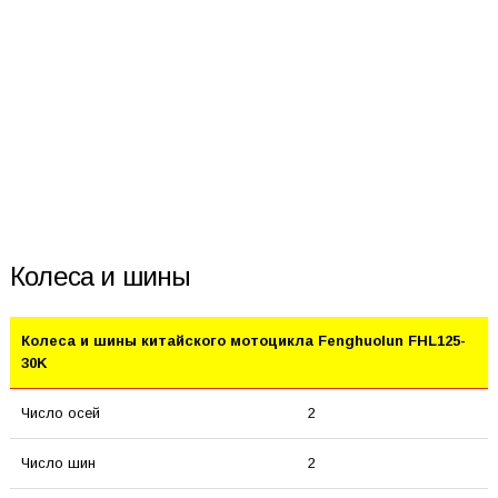
Колеса и шины
Колеса и шины китайского мотоцикла Fenghuolun FHL125-
30K
Число осей
2
Число шин
2