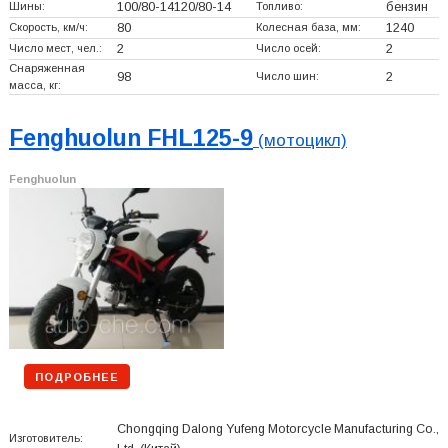
Шины:
100/80-14120/80-14
Топливо:
бензин
Скорость, км/ч:
80
Колесная база, мм:
1240
Число мест, чел.:
2
Число осей:
2
Снаряженная
98
Число шин:
2
масса, кг:
Fenghuolun FHL125-9
(мотоцикл)
Fenghuolun
ПОДРОБНЕЕ
Chongqing Dalong Yufeng Motorcycle Manufacturing Co.,
Изготовитель: