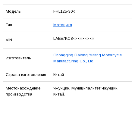
Модель
FHL125-30K
Тип
Мотоцикл
LAEE7KC8×××××××××
VIN
Chongqing Dalong Yufeng Motorcycle
Изготовитель
Manufacturing Co., Ltd.
Страна изготовления
Китай
Местонахождение
Чжунцин, Муниципалитет Чжунцин,
производства
Китай.