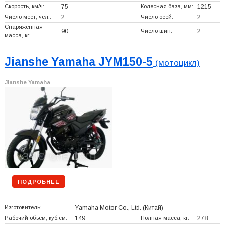
Скорость, км/ч:
75
Колесная база, мм:
1215
Число мест, чел.:
2
Число осей:
2
Снаряженная
90
Число шин:
2
масса, кг:
Jianshe Yamaha JYM150-5
(мотоцикл)
Jianshe Yamaha
ПОДРОБНЕЕ
Изготовитель:
Yamaha Motor Co., Ltd.
(Китай)
Рабочий объем, куб.см:
149
Полная масса, кг:
278