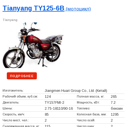
Tianyang TY125-6B
(мотоцикл)
Tianyang
ПОДРОБНЕЕ
Изготовитель:
Jiangmen Huari Group Co., Ltd.
(Китай)
Рабочий объем, куб.см:
124
Полная масса, кг:
265
Двигатель:
TY157FMI-2
Мощность, кВт:
7.2
Шины:
2.75-18110/90-16
Топливо:
бензин
Скорость, км/ч:
85
Колесная база, мм:
1295
Число мест, чел.:
2
Число осей:
2
Снаряженная масса, кг:
115
Число шин:
2