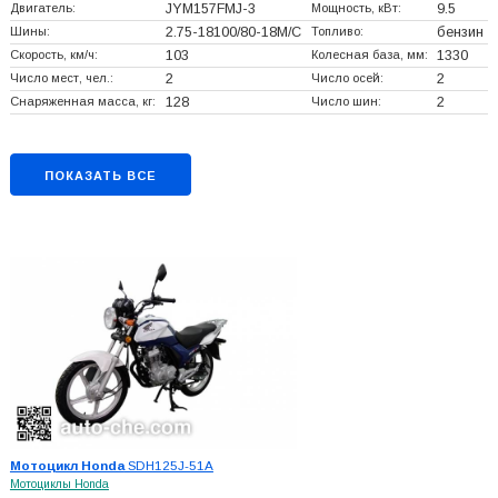
Двигатель:
JYM157FMJ-3
Мощность, кВт:
9.5
Шины:
2.75-18100/80-18M/C
Топливо:
бензин
Скорость, км/ч:
103
Колесная база, мм:
1330
Число мест, чел.:
2
Число осей:
2
Снаряженная масса, кг:
128
Число шин:
2
ПОКАЗАТЬ ВСЕ
Мотоцикл Honda
SDH125J-51A
Мотоциклы Honda