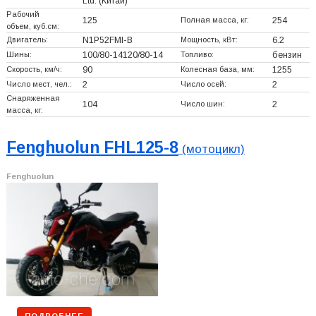
Ltd.
(Китай)
Рабочий
125
Полная масса, кг:
254
объем, куб.см:
Двигатель:
N1P52FMI-B
Мощность, кВт:
6.2
Шины:
100/80-14120/80-14
Топливо:
бензин
Скорость, км/ч:
90
Колесная база, мм:
1255
Число мест, чел.:
2
Число осей:
2
Снаряженная
104
Число шин:
2
масса, кг:
Fenghuolun FHL125-8
(мотоцикл)
Fenghuolun
ПОДРОБНЕЕ