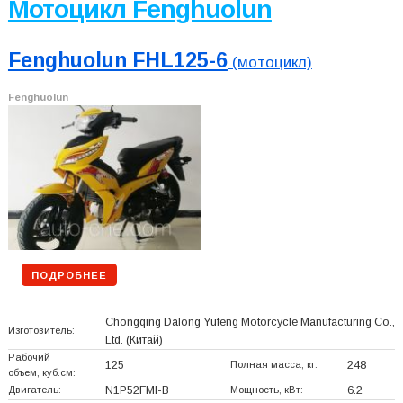
Мотоцикл Fenghuolun
Fenghuolun FHL125-6
(мотоцикл)
Fenghuolun
ПОДРОБНЕЕ
Chongqing Dalong Yufeng Motorcycle Manufacturing Co.,
Изготовитель:
Ltd.
(Китай)
Рабочий
125
Полная масса, кг:
248
объем, куб.см:
Двигатель:
N1P52FMI-B
Мощность, кВт:
6.2