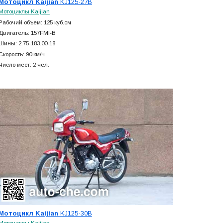
Мотоцикл Kaijian
KJ125-27B
Мотоциклы Kaijian
Рабочий объем: 125 куб.см
Двигатель: 157FMI-B
Шины: 2.75-183.00-18
Скорость: 90 км/ч
Число мест: 2 чел.
Мотоцикл Kaijian
KJ125-30B
Мотоциклы Kaijian