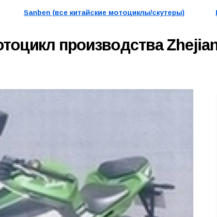
Sanben (все китайские мотоциклы/скутеры)
тоцикл производства Zhejia