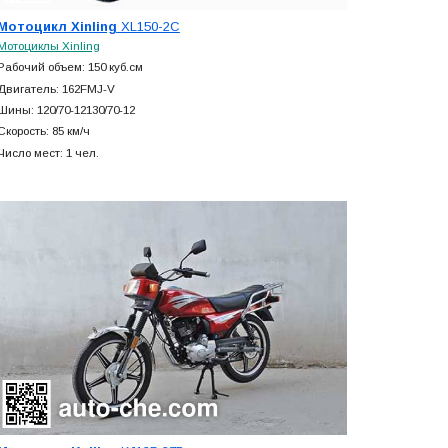
Мотоцикл Xinling
XL150-2C
Мотоциклы Xinling
Рабочий объем: 150 куб.см
Двигатель: 162FMJ-V
Шины: 120/70-12130/70-12
Скорость: 85 км/ч
Число мест: 1 чел.