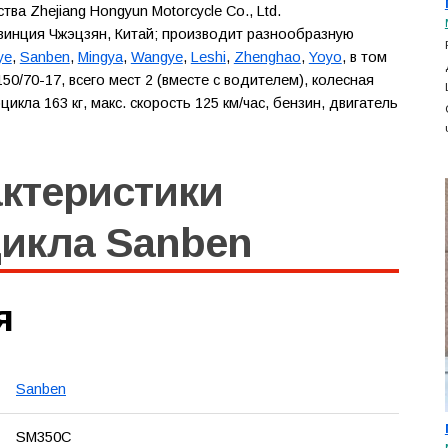
а Zhejiang Hongyun Motorcycle Co., Ltd.
овинция Чжэцзян, Китай; производит разнообразную
ye
,
Sanben
,
Mingya
,
Wangye
,
Leshi
,
Zhenghao
,
Yoyo
, в том
50/70-17, всего мест 2 (вместе с водителем), колесная
икла 163 кг, макс. скорость 125 км/час, бензин, двигатель
актеристики
цикла Sanben
я
Sanben
SM350C