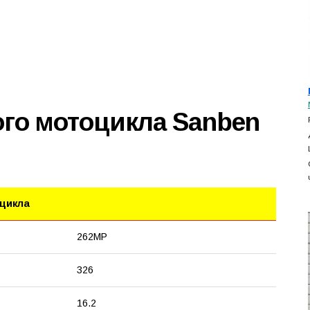
ого мотоцикла Sanben
оцикла
262MP
326
16.2