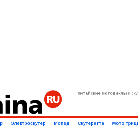
Китайские мотоциклы
и ску
ер
Электроскутер
Мопед
Скутеретта
Мото триц