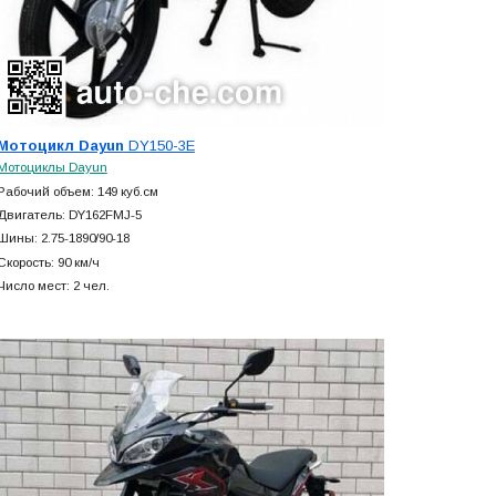
Мотоцикл Dayun
DY150-3E
Мотоциклы Dayun
Рабочий объем: 149 куб.см
Двигатель: DY162FMJ-5
Шины: 2.75-1890/90-18
Скорость: 90 км/ч
Число мест: 2 чел.