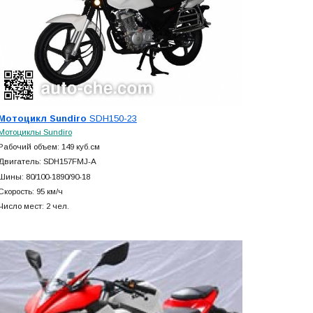
Мотоцикл Sundiro
SDH150-23
Мотоциклы Sundiro
Рабочий объем: 149 куб.см
Двигатель: SDH157FMJ-A
Шины: 80/100-1890/90-18
Скорость: 95 км/ч
Число мест: 2 чел.