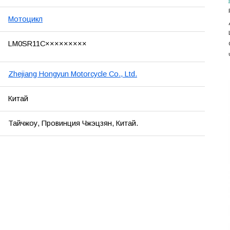
Мотоцикл
LM0SR11C×××××××××
Zhejiang Hongyun Motorcycle Co., Ltd.
Китай
Тайчжоу, Провинция Чжэцзян, Китай.