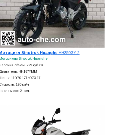
Мотоцикл Sinotruk Huanghe
HH250GY-2
Мотоциклы Sinotruk Huanghe
Рабочий объем: 229 куб.см
Двигатель: HH167YMM
Шины: 110/70-17140/70-17
Скорость: 120 км/ч
Число мест: 2 чел.