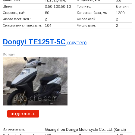
Двигатель:
TE152QMI-B
Мощность, кВт:
5.8
Шины:
3.50-103.50-10
Топливо:
бензин
Скорость, км/ч:
80
Колесная база, мм:
1280
Число мест, чел.:
2
Число осей:
2
Снаряженная масса, кг:
104
Число шин:
2
Dongyi TE125T-5C
(скутер)
Dongyi
ПОДРОБНЕЕ
Изготовитель:
Guangzhou Dongyi Motorcycle Co., Ltd.
(Китай)