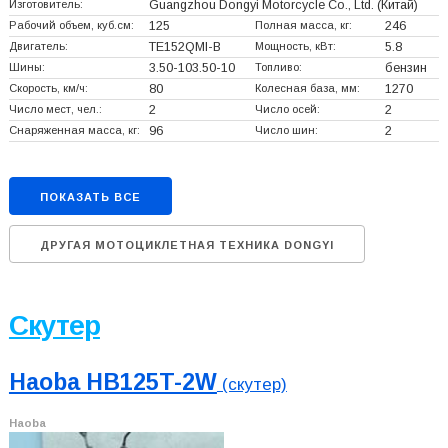
Изготовитель:
Guangzhou Dongyi Motorcycle Co., Ltd.
(Китай)
Рабочий объем, куб.см:
125
Полная масса, кг:
246
Двигатель:
TE152QMI-B
Мощность, кВт:
5.8
Шины:
3.50-103.50-10
Топливо:
бензин
Скорость, км/ч:
80
Колесная база, мм:
1270
Число мест, чел.:
2
Число осей:
2
Снаряженная масса, кг:
96
Число шин:
2
ПОКАЗАТЬ ВСЕ
ДРУГАЯ МОТОЦИКЛЕТНАЯ ТЕХНИКА DONGYI
Скутер
Haoba HB125T-2W
(скутер)
Haoba