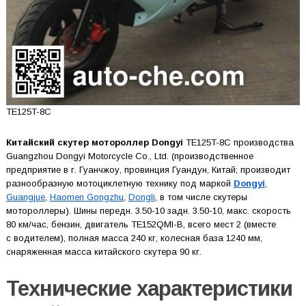
TE125T-8C
Китайский скутер мотороллер Dongyi
TE125T-8C производства
Guangzhou Dongyi Motorcycle Co., Ltd. (производственное
предприятие в г. Гуанчжоу, провинция Гуандун, Китай; производит
разнообразную мотоциклетную технику под маркой
Dongyi
,
Guangjue
,
Haomen Gongzhu
,
Dongli
, в том числе скутеры
мотороллеры). Шины передн. 3.50-10 задн. 3.50-10, макс. скорость
80 км/час, бензин, двигатель TE152QMI-B, всего мест 2 (вместе
с водителем), полная масса 240 кг, колесная база 1240 мм,
снаряженная масса китайского скутера 90 кг.
Технические характеристики