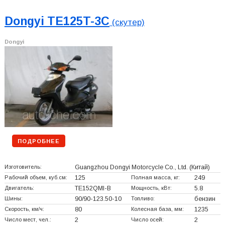
Dongyi TE125T-3C
(скутер)
Dongyi
ПОДРОБНЕЕ
Изготовитель:
Guangzhou Dongyi Motorcycle Co., Ltd.
(Китай)
Рабочий объем, куб.см:
125
Полная масса, кг:
249
Двигатель:
TE152QMI-B
Мощность, кВт:
5.8
Шины:
90/90-123.50-10
Топливо:
бензин
Скорость, км/ч:
80
Колесная база, мм:
1235
Число мест, чел.:
2
Число осей:
2