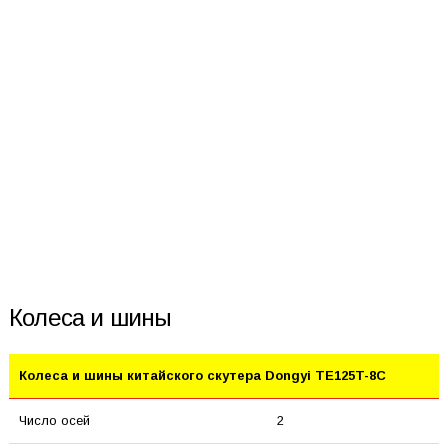
Колеса и шины
Колеса и шины китайского скутера Dongyi TE125T-8C
Число осей
2