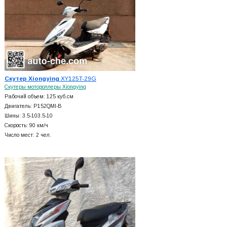
Скутер Xiongying
XY125T-29G
Скутеры мотороллеры Xiongying
Рабочий объем: 125 куб.см
Двигатель: P152QMI-B
Шины: 3.5-103.5-10
Скорость: 90 км/ч
Число мест: 2 чел.