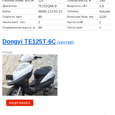
Рабочий объем, куб.см:
125
Полная масса, кг:
249
Двигатель:
TE152QMI-B
Мощность, кВт:
5.8
Шины:
90/90-123.50-10
Топливо:
бензин
Скорость, км/ч:
80
Колесная база, мм:
1235
Число мест, чел.:
2
Число осей:
2
Снаряженная масса, кг:
99
Число шин:
2
Dongyi TE125T-6C
(скутер)
Dongyi
ПОДРОБНЕЕ