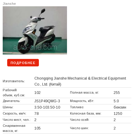
Jianshe
ПОДРОБНЕЕ
Chongqing Jianshe Mechanical & Electrical Equipment
Изготовитель:
Co., Ltd.
(Китай)
Рабочий
102
Полная масса, кг:
255
объем, куб.см:
Двигатель:
JS1P49QMG-3
Мощность, кВт:
5.0
Шины:
3.50-103.50-10
Топливо:
бензин
Скорость, км/ч:
78
Колесная база, мм:
1250
Число мест, чел.:
2
Число осей:
2
Снаряженная
105
Число шин:
2
масса, кг: