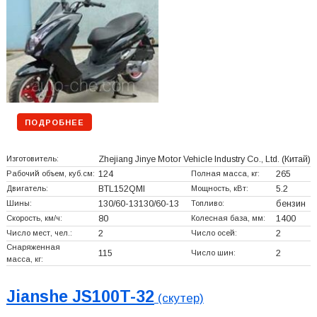
ПОДРОБНЕЕ
Изготовитель:
Zhejiang Jinye Motor Vehicle Industry Co., Ltd.
(Китай)
Рабочий объем, куб.см:
124
Полная масса, кг:
265
Двигатель:
BTL152QMI
Мощность, кВт:
5.2
Шины:
130/60-13130/60-13
Топливо:
бензин
Скорость, км/ч:
80
Колесная база, мм:
1400
Число мест, чел.:
2
Число осей:
2
Снаряженная
115
Число шин:
2
масса, кг:
Jianshe JS100T-32
(скутер)