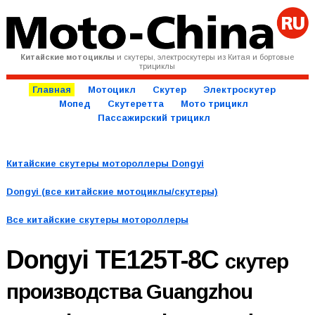
Китайские мотоциклы
и скутеры, электроскутеры из Китая и бортовые
трициклы
Главная
Мотоцикл
Скутер
Электроскутер
Мопед
Скутеретта
Мото трицикл
Пассажирский трицикл
Китайские скутеры мотороллеры Dongyi
Dongyi (все китайские мотоциклы/скутеры)
Все китайские скутеры мотороллеры
Dongyi TE125T-8C
скутер
производства Guangzhou