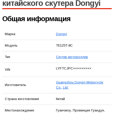
китайского скутера Dongyi
Общая информация
Марка
Dongyi
Модель
TE125T-8C
Тип
Скутер мотороллер
LYFTCJPC×××××××××
VIN
Guangzhou Dongyi Motorcycle
Изготовитель
Co., Ltd.
Страна изготовления
Китай
Местонахождение
Гуанчжоу, Провинция Гуандун,