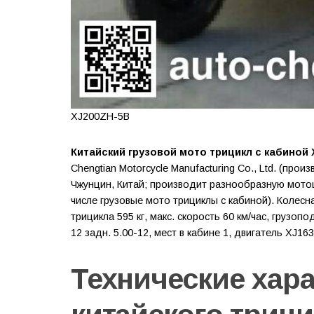
XJ200ZH-5B
Китайский грузовой мото трицикл с кабиной X
Chengtian Motorcycle Manufacturing Co., Ltd. (про
Чжунцин, Китай; производит разнообразную мото
числе грузовые мото трициклы с кабиной). Колесн
трицикла 595 кг, макс. скорость 60 км/час, грузоп
12 задн. 5.00-12, мест в кабине 1, двигатель XJ16
Технические хар