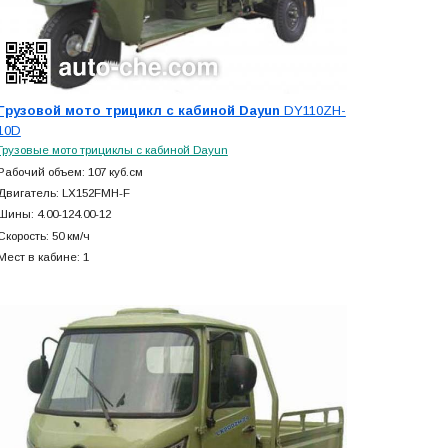
Грузовой мото трицикл с кабиной Dayun
DY110ZH-
10D
Грузовые мото трициклы с кабиной Dayun
Рабочий объем: 107 куб.см
Двигатель: LX152FMH-F
Шины: 4.00-124.00-12
Скорость: 50 км/ч
Мест в кабине: 1