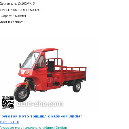
Двигатель: LY162MK-3
Шины: 4.50-12ULT4.50-12ULT
Скорость: 60 км/ч
Мест в кабине: 1
Грузовой мото трицикл с кабиной Jindian
KD200ZH-6
Грузовые мото трициклы с кабиной Jindian