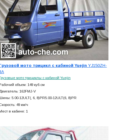
Грузовой мото трицикл с кабиной Yuejin
YJ150ZH-
3A
Грузовые мото трициклы с кабиной Yuejin
Рабочий объем: 149 куб.см
Двигатель: 162FMJ-V
Шины: 5.00-12ULT(, 6, 8)PR5.00-12ULT(6, 8)PR
Скорость: 49 км/ч
Мест в кабине: 1