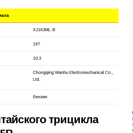
икла
XJ163ML-B
197
10.3
Chongqing Wanhu Electromechanical Co.,
Ltd.
бензин
итайского трицикла