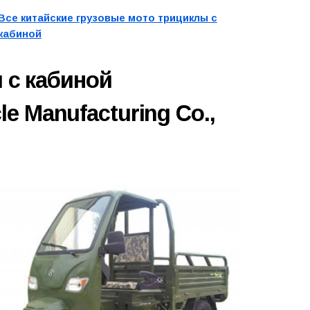
Все китайские грузовые мото трициклы с
кабиной
 с кабиной
e Manufacturing Co.,