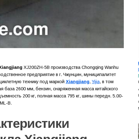
iangjiang
XJ200ZH-5B производства Chongqing Wanhu
изводственное предприятие в г. Чжунцин, муниципалитет
циклетную технику под маркой
Xiangjiang
,
Yijia
, в том
ая база 2600 мм, бензин, снаряженная масса китайского
одъемность 200 кг, полная масса 795 кг, шины передн. 5.00-
3ML-B.
актеристики