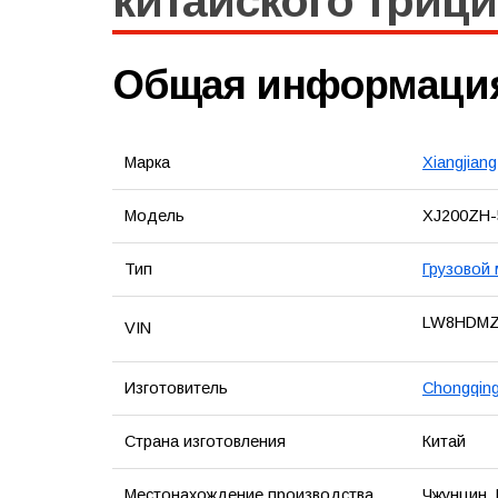
китайского трици
Общая информаци
Марка
Xiangjiang
Модель
XJ200ZH-
Тип
Грузовой 
LW8HDMZ
VIN
Изготовитель
Chongqing
Страна изготовления
Китай
Местонахождение производства
Чжунцин, 