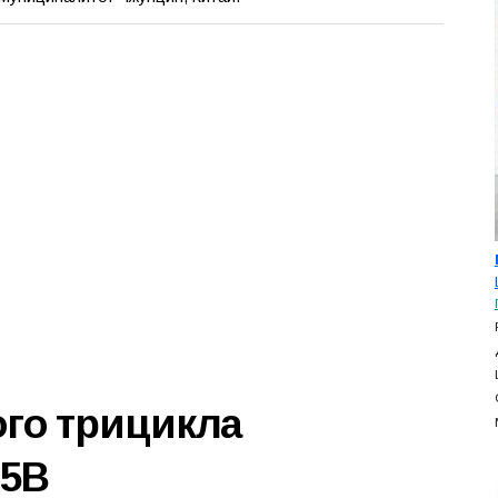
ого трицикла
-5B