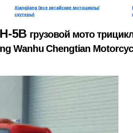
Xiangjiang (все китайские мотоциклы/
скутеры)
ZH-5B
грузовой мото трицикл
g Wanhu Chengtian Motorcycl