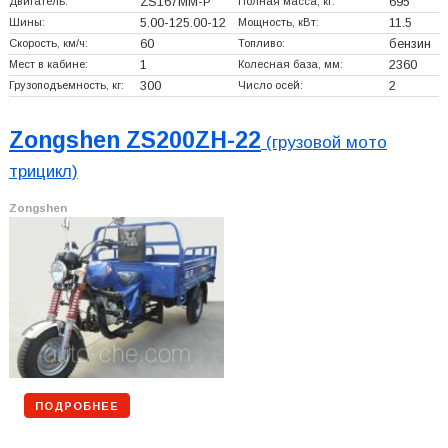
Двигатель:
ZS167MM-P
Полная масса, кг:
695
Шины:
5.00-125.00-12
Мощность, кВт:
11.5
Скорость, км/ч:
60
Топливо:
бензин
Мест в кабине:
1
Колесная база, мм:
2360
Грузоподъемность, кг:
300
Число осей:
2
Zongshen ZS200ZH-22
(грузовой мото
трицикл)
Zongshen
ПОДРОБНЕЕ