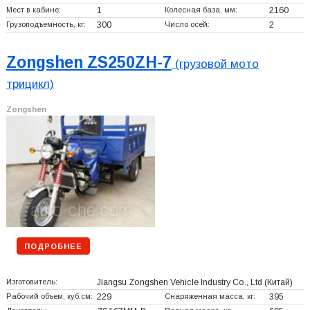
Мест в кабине:
1
Колесная база, мм:
2160
Грузоподъемность, кг:
300
Число осей:
2
Zongshen ZS250ZH-7
(грузовой мото
трицикл)
Zongshen
ПОДРОБНЕЕ
Изготовитель:
Jiangsu Zongshen Vehicle Industry Co., Ltd
(Китай)
Рабочий объем, куб.см:
229
Снаряженная масса, кг:
395