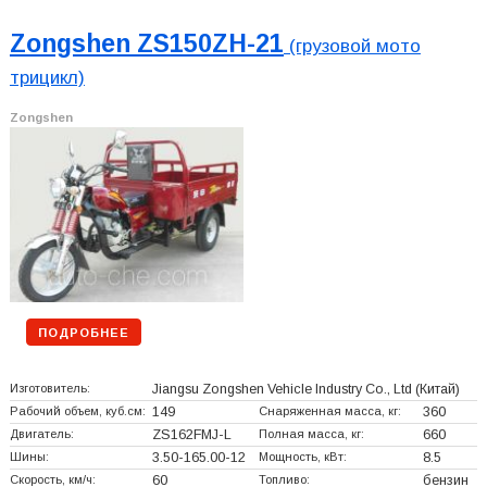
Zongshen ZS150ZH-21
(грузовой мото
трицикл)
Zongshen
ПОДРОБНЕЕ
Изготовитель:
Jiangsu Zongshen Vehicle Industry Co., Ltd
(Китай)
Рабочий объем, куб.см:
149
Снаряженная масса, кг:
360
Двигатель:
ZS162FMJ-L
Полная масса, кг:
660
Шины:
3.50-165.00-12
Мощность, кВт:
8.5
Скорость, км/ч:
60
Топливо:
бензин