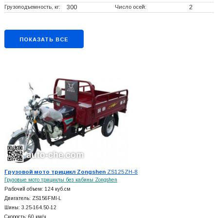
Грузоподъемность, кг:
300
Число осей:
2
ПОКАЗАТЬ ВСЕ
Грузовой мото трицикл Zongshen
ZS125ZH-8
Грузовые мото трициклы без кабины Zongshen
Рабочий объем: 124 куб.см
Двигатель: ZS156FMI-L
Шины: 3.25-164.50-12
Скорость: 60 км/ч