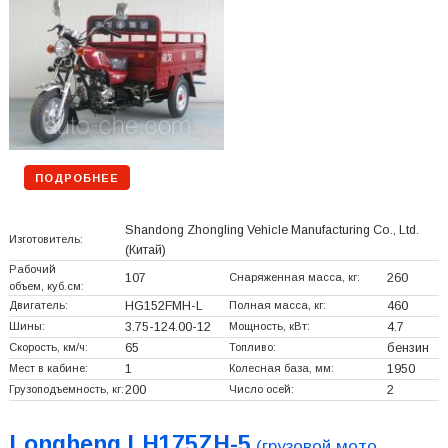
ПОДРОБНЕЕ
Shandong Zhongling Vehicle Manufacturing Co., Ltd.
Изготовитель:
(Китай)
Рабочий
107
Снаряженная масса, кг:
260
объем, куб.см:
Двигатель:
HG152FMH-L
Полная масса, кг:
460
Шины:
3.75-124.00-12
Мощность, кВт:
4.7
Скорость, км/ч:
65
Топливо:
бензин
Мест в кабине:
1
Колесная база, мм:
1950
Грузоподъемность, кг:
200
Число осей:
2
Longheng LH175ZH-5
(грузовой мото