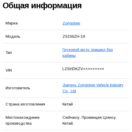
Общая информация
Марка
Zongshen
Модель
ZS150ZH-19
Грузовой мото трицикл без
Тип
кабины
LZSHDKZV×××××××××
VIN
Jiangsu Zongshen Vehicle Industry
Изготовитель
Co., Ltd
Страна изготовления
Китай
Местонахождение
Сюйчжоу, Провинция Цзянсу,
производства
Китай.