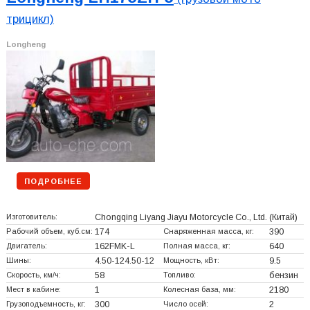
трицикл)
Longheng
ПОДРОБНЕЕ
Изготовитель:
Chongqing Liyang Jiayu Motorcycle Co., Ltd.
(Китай)
Рабочий объем, куб.см:
174
Снаряженная масса, кг:
390
Двигатель:
162FMK-L
Полная масса, кг:
640
Шины:
4.50-124.50-12
Мощность, кВт:
9.5
Скорость, км/ч:
58
Топливо:
бензин
Мест в кабине:
1
Колесная база, мм:
2180
Грузоподъемность, кг:
300
Число осей:
2