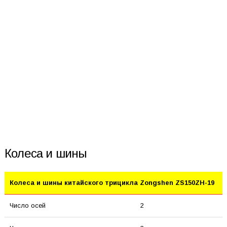
Колеса и шины
Колеса и шины китайского трицикла Zongshen ZS150ZH-19
Число осей
2