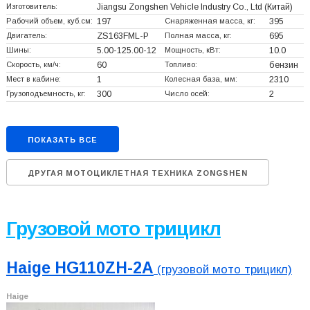
Изготовитель:
Jiangsu Zongshen Vehicle Industry Co., Ltd
(Китай)
Рабочий объем, куб.см:
197
Снаряженная масса, кг:
395
Двигатель:
ZS163FML-P
Полная масса, кг:
695
Шины:
5.00-125.00-12
Мощность, кВт:
10.0
Скорость, км/ч:
60
Топливо:
бензин
Мест в кабине:
1
Колесная база, мм:
2310
Грузоподъемность, кг:
300
Число осей:
2
ПОКАЗАТЬ ВСЕ
ДРУГАЯ МОТОЦИКЛЕТНАЯ ТЕХНИКА ZONGSHEN
Грузовой мото трицикл
Haige HG110ZH-2A
(грузовой мото трицикл)
Haige