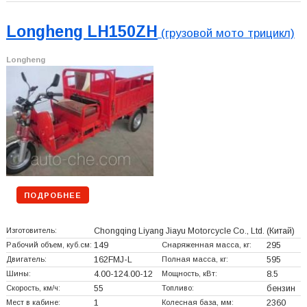
Longheng LH150ZH
(грузовой мото трицикл)
Longheng
ПОДРОБНЕЕ
Изготовитель:
Chongqing Liyang Jiayu Motorcycle Co., Ltd.
(Китай)
Рабочий объем, куб.см:
149
Снаряженная масса, кг:
295
Двигатель:
162FMJ-L
Полная масса, кг:
595
Шины:
4.00-124.00-12
Мощность, кВт:
8.5
Скорость, км/ч:
55
Топливо:
бензин
Мест в кабине:
1
Колесная база, мм:
2360