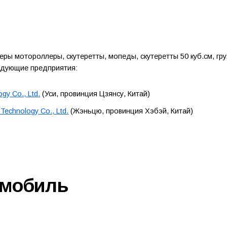
утеры мотороллеры, скутеретты, мопеды, скутеретты 50 куб.см, г
ледующие предприятия:
ogy Co., Ltd.
(Уси, провинция Цзянсу, Китай)
 Technology Co., Ltd.
(Жэньцю, провинция Хэбэй, Китай)
омобиль