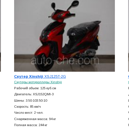
Скутер Xinshiji
XSJ125T-2G
Скутеры мотороллеры Xinshiji
Рабочий объем: 125 куб.см
Двигатель: XSJ152QMI-3
Шины: 3.50-103.50-10
Скорость: 85 км/ч
Число мест: 2 чел.
Снаряженная масса: 94 кг
Полная масса: 244 кг