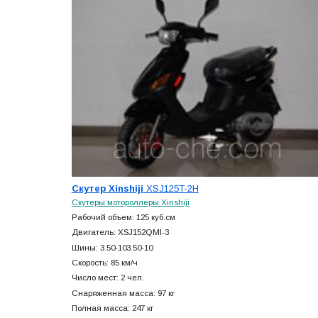
Скутер Xinshiji
XSJ125T-2H
Скутеры мотороллеры Xinshiji
Рабочий объем: 125 куб.см
Двигатель: XSJ152QMI-3
Шины: 3.50-103.50-10
Скорость: 85 км/ч
Число мест: 2 чел.
Снаряженная масса: 97 кг
Полная масса: 247 кг