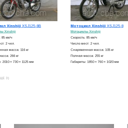
кл Xinshiji
XSJ125-8B
Мотоцикл Xinshiji
XSJ125-8
ы Xinshiji
Мотоциклы Xinshiji
 85 км/ч
Скорость: 85 км/ч
ст: 2 чел.
Число мест: 2 чел.
ная масса: 116 кг
Снаряженная масса: 105 кг
асса: 266 кг
Полная масса: 255 кг
: 2010 × 730 × 1125 мм
Габариты: 1850 × 760 × 1020 мм
ЩЕ 3)