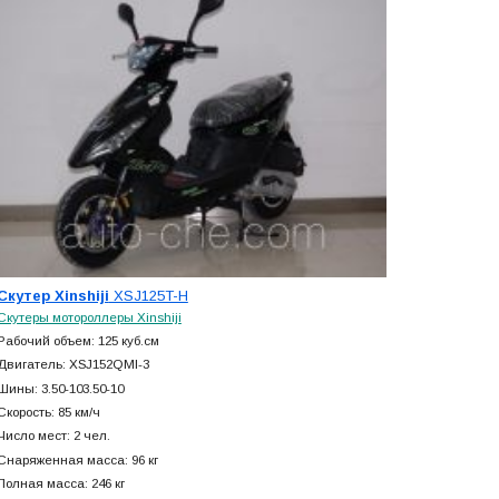
Скутер Xinshiji
XSJ125T-H
Скутеры мотороллеры Xinshiji
Рабочий объем: 125 куб.см
Двигатель: XSJ152QMI-3
Шины: 3.50-103.50-10
Скорость: 85 км/ч
Число мест: 2 чел.
Снаряженная масса: 96 кг
Полная масса: 246 кг