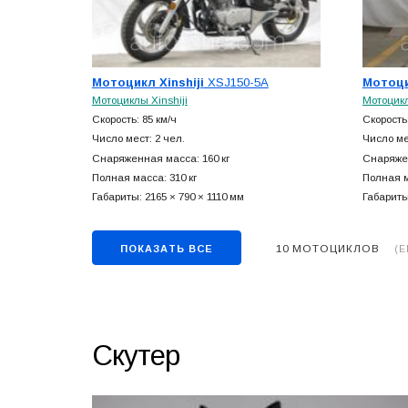
Мотоцикл Xinshiji
XSJ150-5A
Мотоци
Мотоциклы Xinshiji
Мотоцикл
Скорость: 85 км/ч
Скорость:
Число мест: 2 чел.
Число ме
Снаряженная масса: 160 кг
Снаряжен
Полная масса: 310 кг
Полная м
Габариты: 2165 × 790 × 1110 мм
Габариты
10 МОТОЦИКЛОВ
ПОКАЗАТЬ ВСЕ
(Е
Скутер