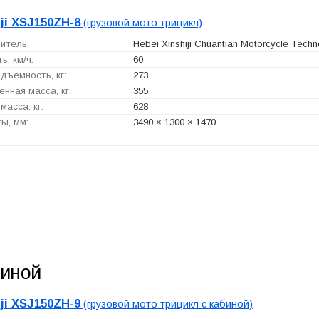
iji XSJ150ZH-8
(грузовой мото трицикл)
итель:
Hebei Xinshiji Chuantian Motorcycle Techno
ь, км/ч:
60
дъемность, кг:
273
нная масса, кг:
355
масса, кг:
628
ы, мм:
3490 × 1300 × 1470
биной
iji XSJ150ZH-9
(грузовой мото трицикл с кабиной)