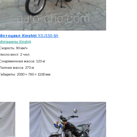
Мотоцикл Xinshiji
XSJ150-8A
Мотоциклы Xinshiji
Скорость: 90 км/ч
Число мест: 2 чел.
Снаряженная масса: 123 кг
Полная масса: 273 кг
Габариты: 2030 × 760 × 1100 мм