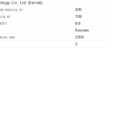
logy Co., Ltd.
(Китай)
я масса, кг:
435
а, кг:
708
кВт:
8.8
бензин
аза, мм:
2350
:
2