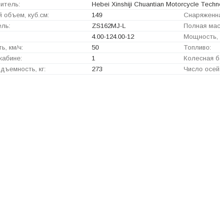
итель:
Hebei Xinshiji Chuantian Motorcycle Techno
 объем, куб.см:
149
Снаряженна
ль:
ZS162MJ-L
Полная масс
4.00-124.00-12
Мощность, 
ь, км/ч:
50
Топливо:
кабине:
1
Колесная б
дъемность, кг:
273
Число осей