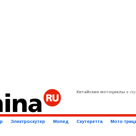
Китайские мотоциклы
и ску
ер
Электроскутер
Мопед
Скутеретта
Мото триц