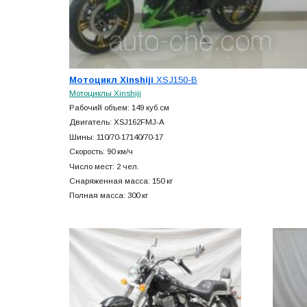
Мотоцикл Xinshiji
XSJ150-B
Мотоциклы Xinshiji
Рабочий объем: 149 куб.см
Двигатель: XSJ162FMJ-A
Шины: 110/70-17140/70-17
Скорость: 90 км/ч
Число мест: 2 чел.
Снаряженная масса: 150 кг
Полная масса: 300 кг