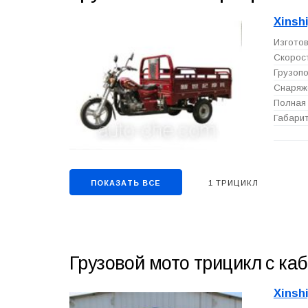
Xinsh
Изготов
Скорост
Грузопо
Снаряже
Полная 
Габарит
1 ТРИЦИКЛ
ПОКАЗАТЬ ВСЕ
Грузовой мото трицикл с ка
Xinsh