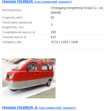
Hensim HS200ZK
(пассажирский трицикл)
Chongqing Hengsheng Group Co., Ltd.
Изготовитель:
(Китай)
Скорость, км/ч:
55
Число мест (включая
3
водителя), чел.:
Снаряженная масса, кг:
390
Полная масса, кг:
615
Габариты, мм:
3270 × 1420 × 1800
Hensim HS200ZK-A
(пассажирский трицикл)