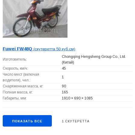
Fuwei FW48Q
(скутеретта 50 куб.см)
Chongqing Hengsheng Group Co., Ltd.
Изготовитель:
(Китай)
Скорость, км/ч:
45
Число мест (включая
1
водителя), чел.:
Снаряженная масса, кг:
90
Полная масса, кг:
165
Габариты, мм:
1910 × 690 × 1085
ПОКАЗАТЬ ВСЕ
1 СКУТЕРЕТТА