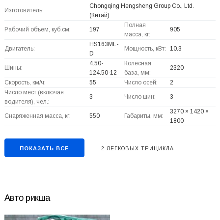
Chongqing Hengsheng Group Co., Ltd.
Изготовитель:
(Китай)
Полная
Рабочий объем, куб.см:
197
905
масса, кг:
HS163ML-
Двигатель:
Мощность, кВт:
10.3
D
4.50-
Колесная
Шины:
2320
124.50-12
база, мм:
Скорость, км/ч:
55
Число осей:
2
Число мест (включая
3
Число шин:
3
водителя), чел.:
3270 × 1420 ×
Снаряженная масса, кг:
550
Габариты, мм:
1800
ПОКАЗАТЬ ВСЕ
2 ЛЕГКОВЫХ ТРИЦИКЛА
Авто рикша