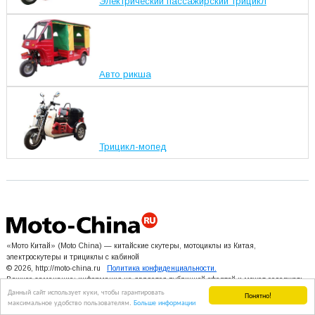
Электрический пассажирский трицикл
Авто рикша
Трицикл-мопед
«Мото Китай» (Moto China) — китайские скутеры, мотоциклы из Китая,
электроскутеры и трициклы с кабиной
© 2026, http://moto-china.ru
Политика конфиденциальности.
Важное замечание: информация не является публичной офертой и может содержать
Данный сайт использует куки, чтобы гарантировать
неточности.
Понятно!
максимальное удобство пользователям.
Больше информации