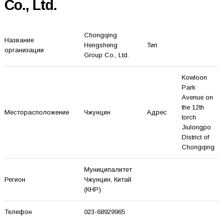
Co., Ltd.
Chongqing
Название
Hengsheng
Тип
организации
Group Co., Ltd.
Kowloon
Park
Avenue on
the 12th
Месторасположение
Чжунцин
Адрес
torch
Jiulongpo
District of
Chongqing
Муниципалитет
Регион
Чжунцин
, Китай
(КНР)
Телефон
023-68929965