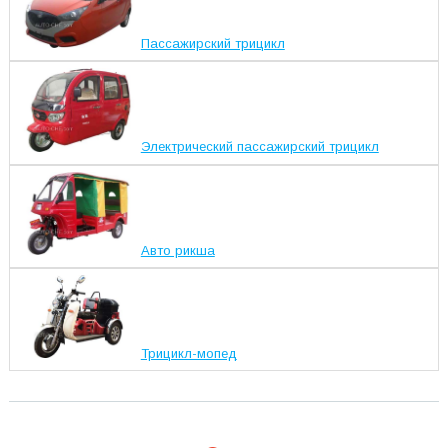
Пассажирский трицикл
Электрический пассажирский трицикл
Авто рикша
Трицикл-мопед