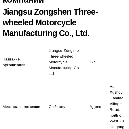
Jiangsu Zongshen Three-
wheeled Motorcycle
Manufacturing Co., Ltd.
Jiangsu Zongshen
Three-wheeled
Название
Motorcycle
Тип
организации
Manufacturing Co.,
Ltd.
He
Xuzhou
Damiao
Village
Месторасположение
Сюйчжоу
Адрес
Road,
north of
West Xu
Haigong