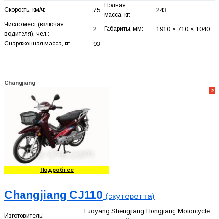
Полная
Скорость, км/ч:
75
243
масса, кг:
Число мест (включая
2
Габариты, мм:
1910 × 710 × 1040
водителя), чел.:
Снаряженная масса, кг:
93
Changjiang
2
Подробнее
Changjiang CJ110
(скутеретта)
Luoyang Shengjiang Hongjiang Motorcycle
Изготовитель: