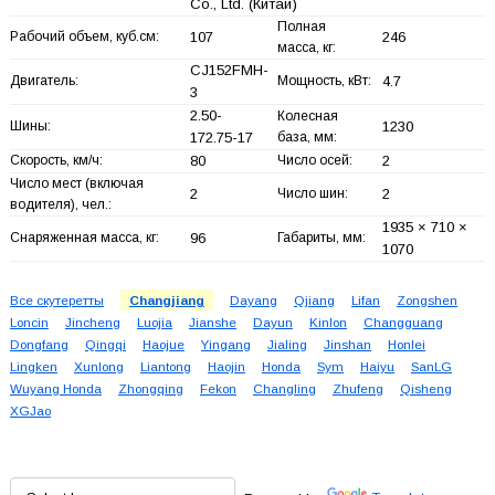
Co., Ltd.
(Китай)
Полная
Рабочий объем, куб.см:
107
246
масса, кг:
CJ152FMH-
Двигатель:
Мощность, кВт:
4.7
3
2.50-
Колесная
Шины:
1230
172.75-17
база, мм:
Скорость, км/ч:
80
Число осей:
2
Число мест (включая
2
Число шин:
2
водителя), чел.:
1935 × 710 ×
Снаряженная масса, кг:
96
Габариты, мм:
1070
Все скутеретты
Changjiang
Dayang
Qjiang
Lifan
Zongshen
Loncin
Jincheng
Luojia
Jianshe
Dayun
Kinlon
Changguang
Dongfang
Qingqi
Haojue
Yingang
Jialing
Jinshan
Honlei
Lingken
Xunlong
Liantong
Haojin
Honda
Sym
Haiyu
SanLG
Wuyang Honda
Zhongqing
Fekon
Changling
Zhufeng
Qisheng
XGJao