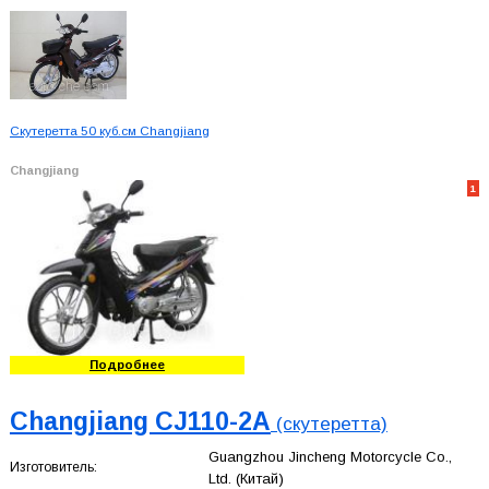
Скутеретта 50 куб.см Changjiang
Changjiang
1
Подробнее
Changjiang CJ110-2A
(скутеретта)
Guangzhou Jincheng Motorcycle Co.,
Изготовитель:
Ltd.
(Китай)