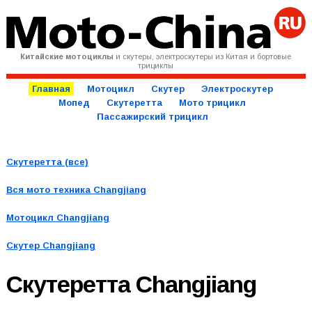
Китайские мотоциклы
и скутеры, электроскутеры из Китая и бортовые
трициклы
Главная
Мотоцикл
Скутер
Электроскутер
Мопед
Скутеретта
Мото трицикл
Пассажирский трицикл
Скутеретта (все)
Вся мото техника
Changjiang
Мотоцикл Changjiang
Скутер Changjiang
Скутеретта
Changjiang