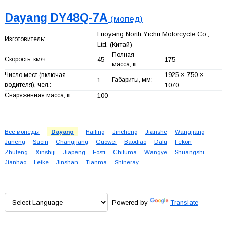
Dayang DY48Q-7A
(мопед)
Luoyang North Yichu Motorcycle Co.,
Изготовитель:
Ltd.
(Китай)
Полная
Скорость, км/ч:
45
175
масса, кг:
1925 × 750 ×
Число мест (включая
1
Габариты, мм:
водителя), чел.:
1070
Снаряженная масса, кг:
100
Все мопеды
Dayang
Hailing
Jincheng
Jianshe
Wangjiang
Juneng
Sacin
Changjiang
Guowei
Baodiao
Dafu
Fekon
Zhufeng
Xinshiji
Jiapeng
Fosti
Chituma
Wangye
Shuangshi
Jianhao
Leike
Jinshan
Tianma
Shineray
Powered by
Translate