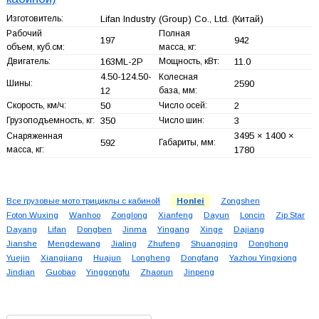
Изготовитель:
Lifan Industry (Group) Co., Ltd.
(Китай)
Рабочий
Полная
197
942
объем, куб.см:
масса, кг:
Двигатель:
163ML-2P
Мощность, кВт:
11.0
4.50-124.50-
Колесная
Шины:
2590
12
база, мм:
Скорость, км/ч:
50
Число осей:
2
Грузоподъемность, кг:
350
Число шин:
3
3495 × 1400 ×
Снаряженная
592
Габариты, мм:
масса, кг:
1780
Все грузовые мото трициклы с кабиной
Honlei
Zongshen
Foton Wuxing
Wanhoo
Zonglong
Xianfeng
Dayun
Loncin
Zip Star
Dayang
Lifan
Dongben
Jinma
Yingang
Xinge
Dajiang
Jianshe
Mengdewang
Jialing
Zhufeng
Shuangqing
Donghong
Yuejin
Xiangjiang
Huajun
Longheng
Dongfang
Yazhou Yingxiong
Jindian
Guobao
Yinggongfu
Zhaorun
Jinpeng