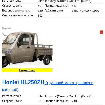
Изготовитель:
Lifan Industry (Group) Co., Ltd.
(Китай)
Скорость, км/ч:
50
Полная масса, кг:
742
Грузоподъемность, кг:
350
Габариты, мм:
3480 × 1400 × 1980
Снаряженная масса, кг:
392
Honlei
3
Подробнее
Honlei HL250ZH
(грузовой мото трицикл с
кабиной)
Изготовитель:
Lifan Industry (Group) Co., Ltd.
(Китай)
Скорость, км/ч:
50
Полная масса, кг:
748