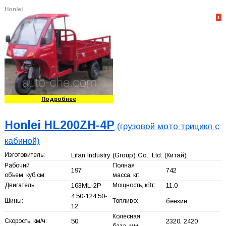
Honlei
1
Подробнее
Honlei HL200ZH-4P
(грузовой мото трицикл с
кабиной)
Изготовитель:
Lifan Industry (Group) Co., Ltd.
(Китай)
Рабочий
Полная
197
742
объем, куб.см:
масса, кг:
Двигатель:
163ML-2P
Мощность, кВт:
11.0
4.50-124.50-
Шины:
Топливо:
бензин
12
Колесная
Скорость, км/ч:
50
2320, 2420