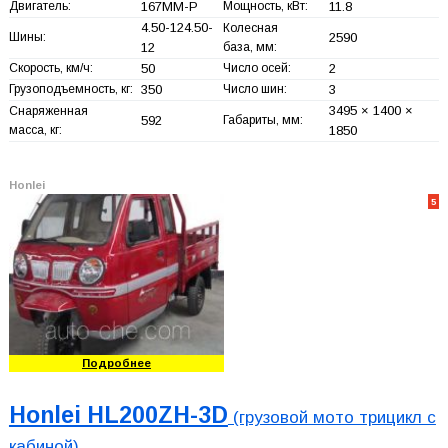
Двигатель:
167MM-P
Мощность, кВт:
11.8
4.50-124.50-
Колесная
Шины:
2590
12
база, мм:
Скорость, км/ч:
50
Число осей:
2
Грузоподъемность, кг:
350
Число шин:
3
3495 × 1400 ×
Снаряженная
592
Габариты, мм:
масса, кг:
1850
Honlei
5
Подробнее
Honlei HL200ZH-3D
(грузовой мото трицикл с
кабиной)