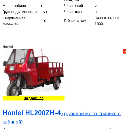
база, мм:
Мест в кабине:
1
Число осей:
2
Грузоподъемность, кг:
350
Число шин:
3
3480 × 1400 ×
Снаряженная
392
Габариты, мм:
масса, кг:
1900
Honlei
2
Подробнее
Honlei HL200ZH-4
(грузовой мото трицикл с
кабиной)