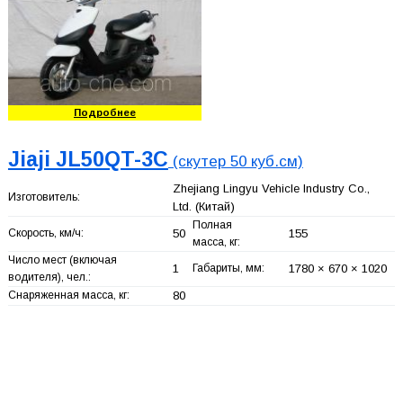
Подробнее
Jiaji JL50QT-3C
(скутер 50 куб.см)
Zhejiang Lingyu Vehicle Industry Co.,
Изготовитель:
Ltd.
(Китай)
Полная
Скорость, км/ч:
50
155
масса, кг:
Число мест (включая
1
Габариты, мм:
1780 × 670 × 1020
водителя), чел.:
Снаряженная масса, кг:
80