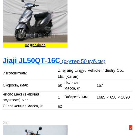
Подробнее
Jiaji JL50QT-16C
(скутер 50 куб.см)
Zhejiang Lingyu Vehicle Industry Co.,
Изготовитель:
Ltd.
(Китай)
Полная
Скорость, км/ч:
50
157
масса, кг:
Число мест (включая
1
Габариты, мм:
1685 × 650 × 1090
водителя), чел.:
Снаряженная масса, кг:
82
Jiaji
7