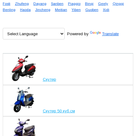
Fosti
Zhufeng
Dayang
Sanben
Piaggio
Binqi
Geely
Qingqi
Benling
Haoda
Jincheng
Meitian
Yiben
Guoben
Xidi
Powered by
Translate
Скутер
Скутер 50 куб.см