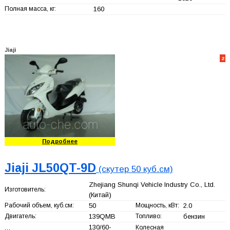
Полная масса, кг:
160
Jiaji
2
Подробнее
Jiaji JL50QT-9D
(скутер 50 куб.см)
Zhejiang Shunqi Vehicle Industry Co., Ltd.
Изготовитель:
(Китай)
Рабочий объем, куб.см:
50
Мощность, кВт:
2.0
Двигатель:
139QMB
Топливо:
бензин
130/60-
Колесная