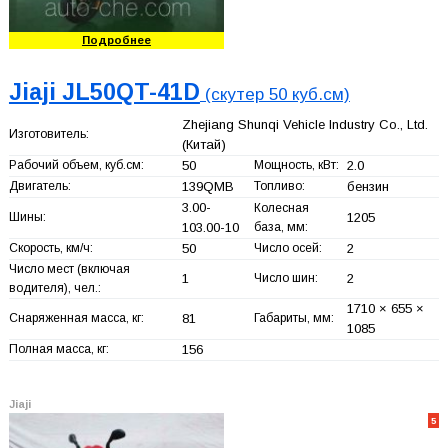
Подробнее
Jiaji JL50QT-41D
(скутер 50 куб.см)
Zhejiang Shunqi Vehicle Industry Co., Ltd.
Изготовитель:
(Китай)
Рабочий объем, куб.см:
50
Мощность, кВт:
2.0
Двигатель:
139QMB
Топливо:
бензин
3.00-
Колесная
Шины:
1205
103.00-10
база, мм:
Скорость, км/ч:
50
Число осей:
2
Число мест (включая
1
Число шин:
2
водителя), чел.:
1710 × 655 ×
Снаряженная масса, кг:
81
Габариты, мм:
1085
Полная масса, кг:
156
Jiaji
5