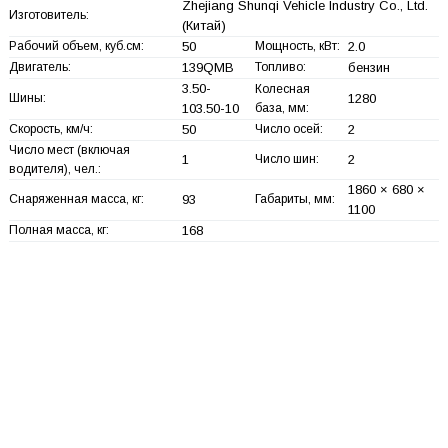
Zhejiang Shunqi Vehicle Industry Co., Ltd.
Изготовитель:
(Китай)
Рабочий объем, куб.см:
50
Мощность, кВт:
2.0
Двигатель:
139QMB
Топливо:
бензин
3.50-
Колесная
Шины:
1280
103.50-10
база, мм:
Скорость, км/ч:
50
Число осей:
2
Число мест (включая
1
Число шин:
2
водителя), чел.:
1860 × 680 ×
Снаряженная масса, кг:
93
Габариты, мм:
1100
Полная масса, кг:
168