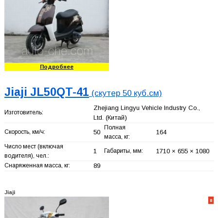
Подробнее
Jiaji JL50QT-41
(скутер 50 куб.см)
Zhejiang Lingyu Vehicle Industry Co.,
Изготовитель:
Ltd.
(Китай)
Полная
Скорость, км/ч:
50
164
масса, кг:
Число мест (включая
1
Габариты, мм:
1710 × 655 × 1080
водителя), чел.:
Снаряженная масса, кг:
89
Jiaji
8