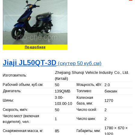
Подробнее
Jiaji JL50QT-3D
(скутер 50 куб.см)
Zhejiang Shunqi Vehicle Industry Co., Ltd.
Изготовитель:
(Китай)
Рабочий объем, куб.см:
50
Мощность, кВт:
2.0
Двигатель:
139QMB
Топливо:
бензин
3.00-
Колесная
Шины:
1270
103.00-10
база, мм:
Скорость, км/ч:
50
Число осей:
2
Число мест (включая
1
Число шин:
2
водителя), чел.:
1780 × 670 ×
Снаряженная масса, кг:
85
Габариты, мм:
1020