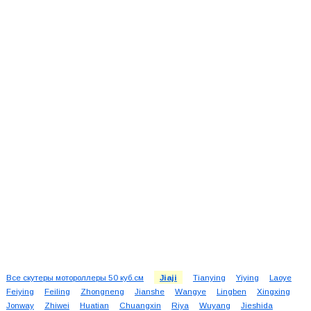
Все скутеры мотороллеры 50 куб.см
Jiaji
Tianying
Yiying
Laoye
Feiying
Feiling
Zhongneng
Jianshe
Wangye
Lingben
Xingxing
Jonway
Zhiwei
Huatian
Chuangxin
Riya
Wuyang
Jieshida