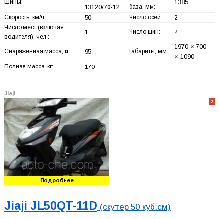
Шины:
1385
13120/70-12
база, мм:
Скорость, км/ч:
50
Число осей:
2
Число мест (включая
1
Число шин:
2
водителя), чел.:
1970 × 700
Снаряженная масса, кг:
95
Габариты, мм:
× 1090
Полная масса, кг:
170
Jiaji
3
Подробнее
Jiaji JL50QT-11D
(скутер 50 куб.см)