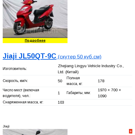
Подробнее
Jiaji JL50QT-9C
(скутер 50 куб.см)
Zhejiang Lingyu Vehicle Industry Co.,
Изготовитель:
Ltd.
(Китай)
Полная
Скорость, км/ч:
50
178
масса, кг:
1970 × 700 ×
Число мест (включая
1
Габариты, мм:
водителя), чел.:
1090
Снаряженная масса, кг:
103
Jiaji
6