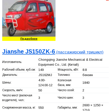
Подробнее
Jianshe JS150ZK-6
(пассажирский трицикл)
Chongqing Jianshe Mechanical & Electrical
Изготовитель:
Equipment Co., Ltd.
(Китай)
Рабочий объем, куб.см:
149
Мощность, кВт:
8.8
Двигатель:
JS162MJ
Топливо:
бензин
4.00-
Колесная
Шины:
1840
124.00-12
база, мм:
Скорость, км/ч:
50
Число осей:
2
Число мест (включая
3
Число шин:
3
водителя), чел.:
2600 × 1250 ×
Снаряженная масса, кг:
550
Габариты, мм:
1710