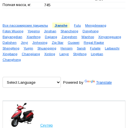
Полная масса, кг:
745
Все пассажирские трициклы
Jianshe
Fulu
Mengdewang
Foton Wuxing
Yogomo
Jinshan
Shancheng
Donghong
Baiyangdian
Xianfeng
Dajiang
Zongshen
Wanhoo
Xinyangguang
Dalishen
Jinyi
Jinhexing
Zip Star
Guowei
Regal Raptor
Shengfeng
Yuejin
Shuangqing
Hensim
Sandi
Fulaite
Laibaochi
Xingbang
Changjiang
Xinling
Lanye
Shijifeng
Lingtian
Changhong
Powered by
Translate
Скутер