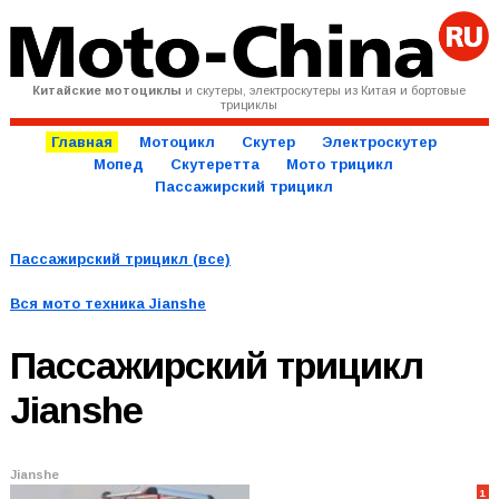
Китайские мотоциклы
и скутеры, электроскутеры из Китая и бортовые
трициклы
Главная
Мотоцикл
Скутер
Электроскутер
Мопед
Скутеретта
Мото трицикл
Пассажирский трицикл
Пассажирский трицикл (все)
Вся мото техника
Jianshe
Пассажирский трицикл
Jianshe
Jianshe
1