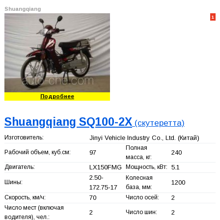
Shuangqiang
1
Подробнее
Shuangqiang SQ100-2X
(скутеретта)
Изготовитель:
Jinyi Vehicle Industry Co., Ltd.
(Китай)
Полная
Рабочий объем, куб.см:
97
240
масса, кг:
Двигатель:
LX150FMG
Мощность, кВт:
5.1
2.50-
Колесная
Шины:
1200
172.75-17
база, мм:
Скорость, км/ч:
70
Число осей:
2
Число мест (включая
2
Число шин:
2
водителя), чел.: