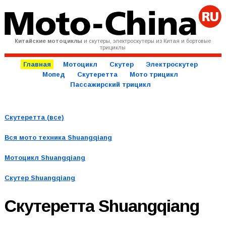
Китайские мотоциклы
и скутеры, электроскутеры из Китая и бортовые
трициклы
Главная
Мотоцикл
Скутер
Электроскутер
Мопед
Скутеретта
Мото трицикл
Пассажирский трицикл
Скутеретта (все)
Вся мото техника
Shuangqiang
Мотоцикл Shuangqiang
Скутер Shuangqiang
Скутеретта
Shuangqiang