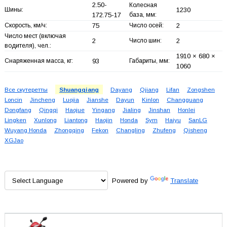
2.50-
Колесная
Шины:
1230
172.75-17
база, мм:
Скорость, км/ч:
75
Число осей:
2
Число мест (включая
2
Число шин:
2
водителя), чел.:
1910 × 680 ×
Снаряженная масса, кг:
93
Габариты, мм:
1060
Все скутеретты
Shuangqiang
Dayang
Qjiang
Lifan
Zongshen
Loncin
Jincheng
Luojia
Jianshe
Dayun
Kinlon
Changguang
Dongfang
Qingqi
Haojue
Yingang
Jialing
Jinshan
Honlei
Lingken
Xunlong
Liantong
Haojin
Honda
Sym
Haiyu
SanLG
Wuyang Honda
Zhongqing
Fekon
Changling
Zhufeng
Qisheng
XGJao
Powered by
Translate