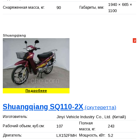
1940 × 665 ×
Снаряженная масса, кг:
90
Габариты, мм:
1100
Shuangqiang
2
Подробнее
Shuangqiang SQ110-2X
(скутеретта)
Изготовитель:
Jinyi Vehicle Industry Co., Ltd.
(Китай)
Полная
Рабочий объем, куб.см:
107
243
масса, кг:
Двигатель:
LX152FMH
Мощность, кВт:
5.2