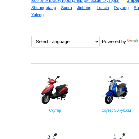
Все электроскутеры (электрические скутеры)
Jinpe
Shuangqiang
Sunra
Jinhong
Loncin
Dayang
Sa
Yufeng
Powered by
Скутер
Скутер 50 куб.см