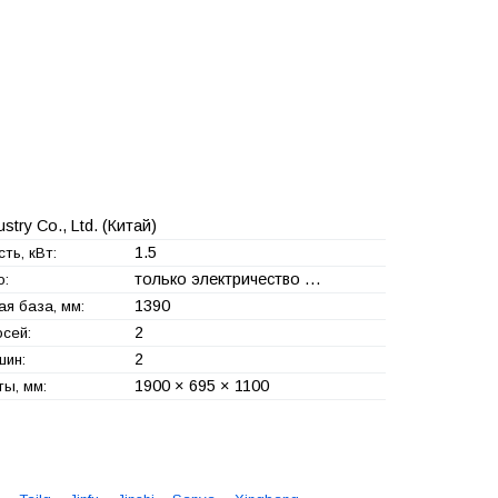
stry Co., Ltd.
(Китай)
1.5
ть, кВт:
только электричество …
о:
1390
ая база, мм:
2
осей:
2
шин:
1900 × 695 × 1100
ты, мм: