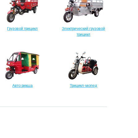
Грузовой трицикл
Электрический грузовой
трицикл
Авто рикша
Трицикл-мопед