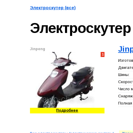
Электроскутер (все)
Электроскуте
Jin
Jinpeng
1
Изготов
Двигате
Шины:
Скорост
Число м
Снаряже
Полная 
Подробнее