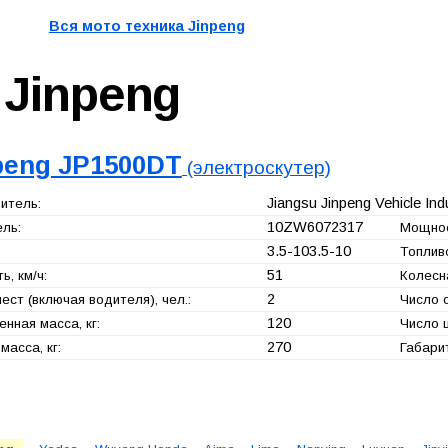
Вся мото техника
Jinpeng
р
Jinpeng
peng JP1500DT
(электроскутер)
Jiangsu Jinpeng Vehicle Indu
итель:
10ZW6072317
ль:
Мощнос
3.5-103.5-10
Топлив
51
ь, км/ч:
Колесн
2
ест (включая водителя), чел.:
Число 
120
нная масса, кг:
Число 
270
масса, кг:
Габари