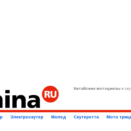
Китайские мотоциклы
и ску
ер
Электроскутер
Мопед
Скутеретта
Мото триц