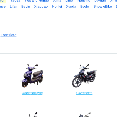
ng
Yadea
Wuyang Honda
Aima
Lima
Nanying
Luyuan
Jiny
nye
Lifan
Byvin
Xiaodao
Honlei
Xunda
Bodo
Snow eBike
Translate
Электроскутер
Скутеретта