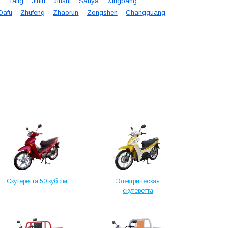
i
Tailg
Jinfu
Jinshi
Sanya
Xingbang
Dafu
Zhufeng
Zhaorun
Zongshen
Changguang
Скутеретта 50 куб.см
Электрическая
скутеретта