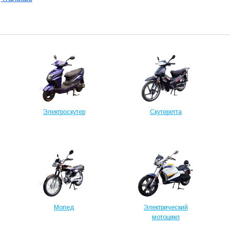
Электроскутер
Скутеретта
Мопед
Электрический
мотоцикл