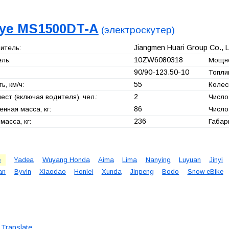
ye MS1500DT-A
(электроскутер)
Jiangmen Huari Group Co., L
итель:
10ZW6080318
ль:
Мощно
90/90-123.50-10
Топли
55
ь, км/ч:
Колес
2
ест (включая водителя), чел.:
Число
86
нная масса, кг:
Число
236
масса, кг:
Габар
e
Yadea
Wuyang Honda
Aima
Lima
Nanying
Luyuan
Jinyi
fan
Byvin
Xiaodao
Honlei
Xunda
Jinpeng
Bodo
Snow eBike
Translate