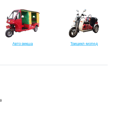
Авто рикша
Трицикл-мопед
й