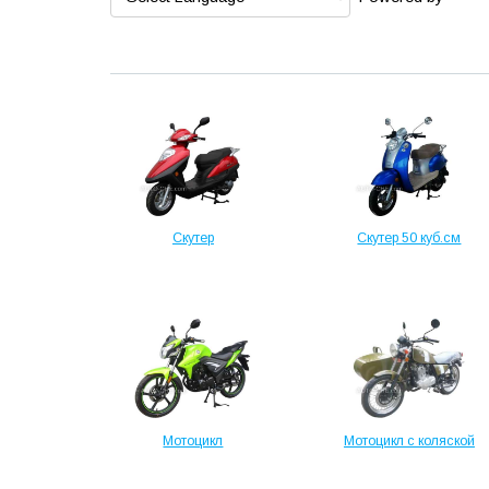
Скутер
Скутер 50 куб.см
Мотоцикл
Мотоцикл с коляской