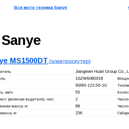
Вся мото техника
Sanye
р
Sanye
ye MS1500DT
(электроскутер)
Jiangmen Huari Group Co., L
итель:
10ZW6080318
ль:
Мощно
90/90-123.50-10
Топли
55
ь, км/ч:
Колес
2
ест (включая водителя), чел.:
Число
86
нная масса, кг:
Число
236
масса, кг:
Габар