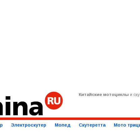
Китайские мотоциклы
и ску
ер
Электроскутер
Мопед
Скутеретта
Мото триц