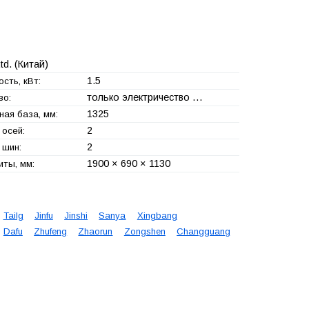
td.
(Китай)
1.5
сть, кВт:
только электричество …
во:
1325
ная база, мм:
2
 осей:
2
 шин:
1900 × 690 × 1130
иты, мм:
Tailg
Jinfu
Jinshi
Sanya
Xingbang
Dafu
Zhufeng
Zhaorun
Zongshen
Changguang