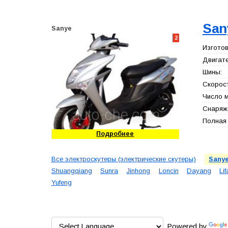
San
Sanye
2
Изготов
Двигате
Шины:
Скорост
Число м
Снаряже
Полная 
Подробнее
Все электроскутеры (электрические скутеры)
Sany
Shuangqiang
Sunra
Jinhong
Loncin
Dayang
Li
Yufeng
Powered by