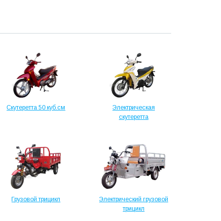
Скутеретта 50 куб.см
Электрическая
скутеретта
Грузовой трицикл
Электрический грузовой
трицикл