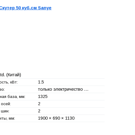
Скутер 50 куб.см Sanye
td.
(Китай)
1.5
сть, кВт:
только электричество …
во:
1325
ная база, мм:
2
 осей:
2
 шин:
1900 × 690 × 1130
иты, мм: