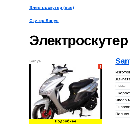
Электроскутер (все)
Скутер Sanye
Электроскуте
San
Sanye
1
Изготов
Двигате
Шины:
Скорост
Число м
Снаряже
Полная 
Подробнее