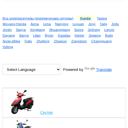
Все электроскутеры (электрические скутеры)
Xunda
Yadea
Wuyang Honda
Aima
Lima
Nanying
Luyuan
Jinyi
Tailg
Jinfu
Jinshi
Sanya
Xingbang
Shuangqiang
Sunra
Jinhong
Loncin
Dayang
Sanye
Lifan
Byvin
Xiaodao
Honlei
Jinpeng
Bodo
Snow eBike
Dafu
Zhufeng
Zhaorun
Zongshen
Changguang
Yufeng
Powered by
Translate
Скутер