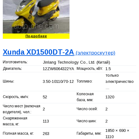
Подробнее
Xunda XD1500DT-2A
(электроскутер)
Изготовитель:
Jinlang Technology Co., Ltd.
(Китай)
Двигатель:
12ZW6064322YA
Мощность, кВт:
1.5
только
Шины:
3.50-10110/70-12
Топливо:
электричество
…
Колесная
Скорость, км/ч:
52
1320
база, мм:
Число мест (включая
2
Число осей:
2
водителя), чел.:
Снаряженная
113
Число шин:
2
масса, кг:
1850 × 690 ×
Полная масса, кг:
263
Габариты, мм:
1110